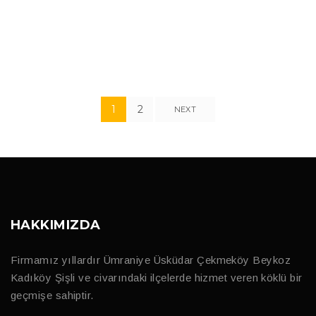
Class aptent tasciti sociosqu ad litora per conubia
end of content.
1
2
NEXT
HAKKIMIZDA
Firmamız yıllardır Ümraniye Üsküdar Çekmeköy Beykoz
Kadıköy Şişli ve civarındaki ilçelerde hizmet veren köklü bir
geçmişe sahiptir.