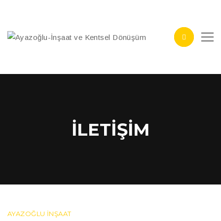
İLETIŞIM
AYAZOĞLU İNŞAAT