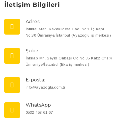
İletişim Bilgileri
Adres:
İstiklal Mah. Kavaklıdere Cad. No:1 İç Kapı
No:30 Ümraniye/İstanbul (Ayazoğlu iş merkezi)
Şube:
İnkılap Mh. Seyid Onbaşı Cd.No.35 Kat:2 Ofis:4
Ümraniye/İstanbul (Eka iş merkezi)
E-posta:
info@ayazoglu.com.tr
WhatsApp
0532 453 61 67